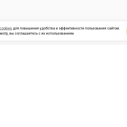
cookies
для повышения удобства и эффективности пользования сайтом.
мотр, вы соглашаетесь с их использованием.
И ПОДДЕРЖКА
ОРГАНИЗАЦИЯМ
КОНТАК
льных
420054, Республика Татарста
г.Казань, ул.Татарстан, 9
г.Казань, ул.Ямашева, 54, кор
3