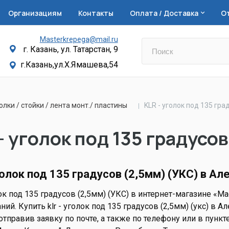
Организациям
Контакты
Оплата / Доставка
О
Masterkrepega@mail.ru
г. Казань, ул. Татарстан, 9
г.Казань,ул.Х.Ямашева,54
олки / стойки / лента монт./ пластины
KLR - уголок под 135 гра
- уголок под 135 градусо
голок под 135 градусов (2,5мм) (УКС) в Ал
ок под 135 градусов (2,5мм) (УКС) в интернет-магазине «Ма
ий. Купить klr - уголок под 135 градусов (2,5мм) (укс) в
 отправив заявку по почте, а также по телефону или в пункте