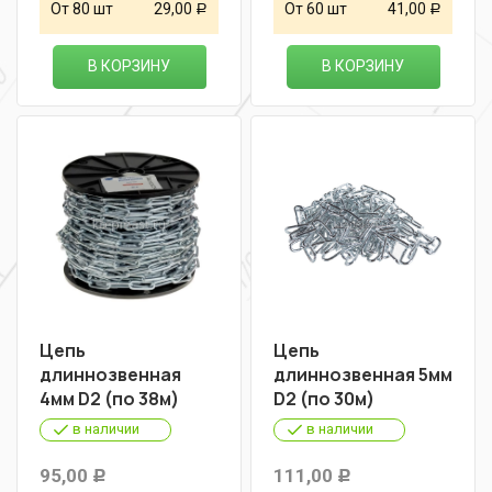
От 80 шт
29,00
От 60 шт
41,00
Р
Р
В КОРЗИНУ
В КОРЗИНУ
Цепь
Цепь
длиннозвенная
длиннозвенная 5мм
4мм D2 (по 38м)
D2 (по 30м)
в наличии
в наличии
95,00
111,00
Р
Р