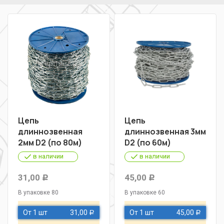
Цепь
Цепь
длиннозвенная
длиннозвенная 3мм
2мм D2 (по 80м)
D2 (по 60м)
в наличии
в наличии
31,00
45,00
Р
Р
В упаковке 80
В упаковке 60
От 1 шт
31,00
От 1 шт
45,00
Р
Р