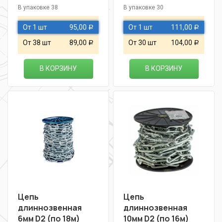
В упаковке 38
В упаковке 30
От 1 шт
95,00
От 1 шт
111,00
Р
Р
От 38 шт
89,00
От 30 шт
104,00
Р
Р
В КОРЗИНУ
В КОРЗИНУ
Цепь
Цепь
длиннозвенная
длиннозвенная
6мм D2 (по 18м)
10мм D2 (по 16м)