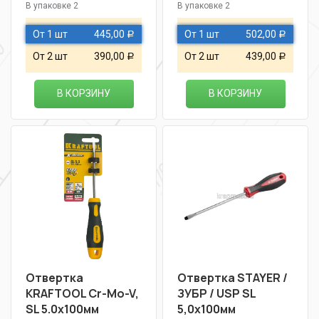
В упаковке 2
В упаковке 2
От 1 шт
445,00
От 1 шт
502,00
Р
Р
От 2 шт
390,00
От 2 шт
439,00
Р
Р
В КОРЗИНУ
В КОРЗИНУ
Отвертка
Отвертка STAYER /
KRAFTOOL Cr-Mo-V,
ЗУБР / USP SL
SL 5.0х100мм
5,0х100мм