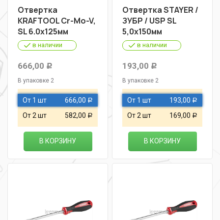
Отвертка
Отвертка STAYER /
KRAFTOOL Cr-Mo-V,
ЗУБР / USP SL
SL 6.0х125мм
5,0х150мм
в наличии
в наличии
666,00
193,00
Р
Р
В упаковке 2
В упаковке 2
От 1 шт
666,00
От 1 шт
193,00
Р
Р
От 2 шт
582,00
От 2 шт
169,00
Р
Р
В КОРЗИНУ
В КОРЗИНУ