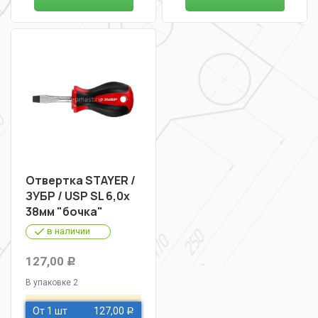
Отвертка STAYER /
ЗУБР / USP SL 6,0х
38мм "бочка"
в наличии
127,00
Р
В упаковке 2
От 1 шт
127,00
Р