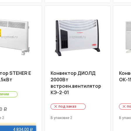
тор STEHER E
Конвектор ДИОЛД
Конв
,5кВт
2000Вт
ОК-1
встроен.вентилятор
КЭ-2-01
личии
под заказ
по
0
Р
е 2
В упаковке 2
В упак
4 834,00
Р