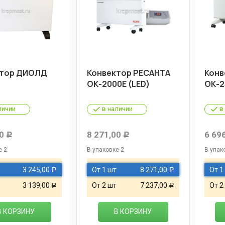
ктор ДИОЛД
Конвектор РЕСАНТА
Конв
т
ОК-2000Е (LED)
ОК-2
личии
в наличии
в
0
8 271,00
6 69
Р
Р
е 2
В упаковке 2
В упак
3 245,00
От 1 шт
8 271,00
От 1
Р
Р
3 139,00
От 2 шт
7 237,00
От 2
Р
Р
В КОРЗИНУ
В КОРЗИНУ