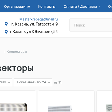
Организациям
Контакты
Оплата / Доставка
О
Masterkrepega@mail.ru
г. Казань, ул. Татарстан, 9
г.Казань,ул.Х.Ямашева,54
Конвекторы
векторы
тету
Показывать по: 24
из
11