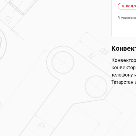
под 
В упаковк
Конвек
Конвектор
конвекторы
телефону и
Татарстан 