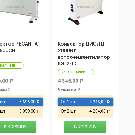
ектор РЕСАНТА
Конвектор ДИОЛД
500СН
2000Вт
встроен.вентилятор
КЭ-2-02
 наличии
в наличии
6,00
4 345,00
Р
Р
овке 2
В упаковке 2
 шт
6 696,00
От 1 шт
4 345,00
Р
Р
 шт
5 859,00
От 2 шт
4 204,00
Р
Р
В КОРЗИНУ
В КОРЗИНУ