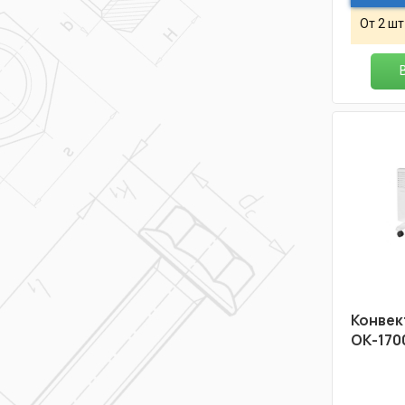
От 2 шт
Конвек
ОК-170