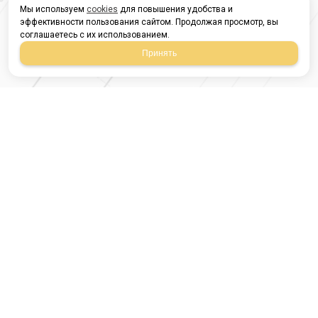
Мы используем
cookies
для повышения удобства и
эффективности пользования сайтом. Продолжая просмотр, вы
соглашаетесь с их использованием.
Принять
Магазин строительных
материалов
420054, Республика
Татарстан
г.Казань, ул.Татарстан,
9
г.Казань, ул.Ямашева,