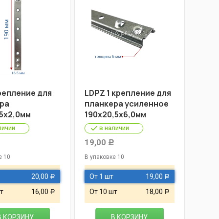
крепление для
LDPZ 1 крепление для
ра
планкера усиленное
,5х2,0мм
190х20,5х6,0мм
личии
в наличии
19,00
Р
Р
е 10
В упаковке 10
20,00
От 1 шт
19,00
Р
Р
т
16,00
От 10 шт
18,00
Р
Р
В КОРЗИНУ
В КОРЗИНУ