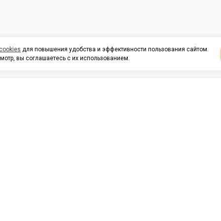
cookies
для повышения удобства и эффективности пользования сайтом.
мотр, вы соглашаетесь с их использованием.
И ПОДДЕРЖКА
ОРГАНИЗАЦИЯМ
КОНТАК
льных
420054, Республика Татарста
г.Казань, ул.Татарстан, 9
г.Казань, ул.Ямашева, 54, кор
3