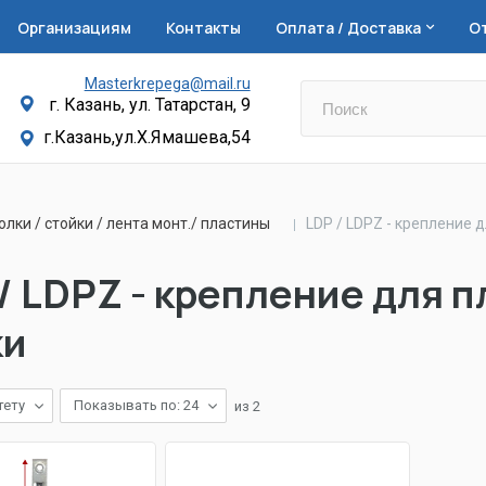
Организациям
Контакты
Оплата / Доставка
О
Masterkrepega@mail.ru
г. Казань, ул. Татарстан, 9
г.Казань,ул.Х.Ямашева,54
олки / стойки / лента монт./ пластины
LDP / LDPZ - крепление 
/ LDPZ - крепление для 
ки
тету
Показывать по: 24
из
2