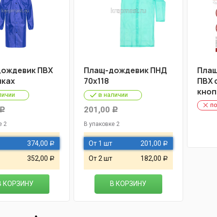
ождевик ПВХ
Плащ-дождевик ПНД
Плащ
пках
70х118
ПВХ 
кноп
личии
в наличии
по
201,00
Р
Р
е 2
В упаковке 2
374,00
От 1 шт
201,00
Р
Р
352,00
От 2 шт
182,00
Р
Р
В КОРЗИНУ
В КОРЗИНУ