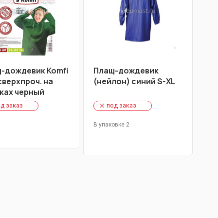
-дождевик Komfi
Плащ-дождевик
сверхпроч. на
(нейлон) синий S-XL
ках черный
д заказ
под заказ
В упаковке 2