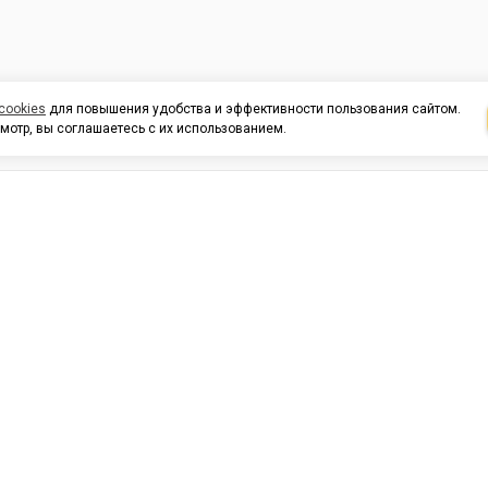
cookies
для повышения удобства и эффективности пользования сайтом.
мотр, вы соглашаетесь с их использованием.
И ПОДДЕРЖКА
ОРГАНИЗАЦИЯМ
КОНТАК
льных
420054, Республика Татарста
г.Казань, ул.Татарстан, 9
г.Казань, ул.Ямашева, 54, кор
3