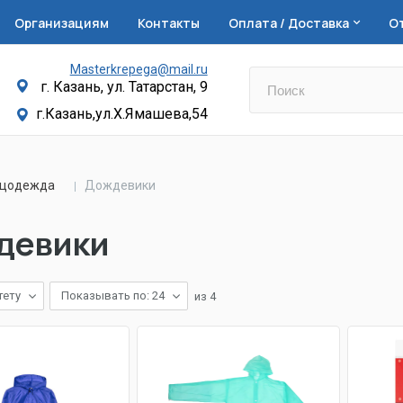
Организациям
Контакты
Оплата / Доставка
О
Masterkrepega@mail.ru
г. Казань, ул. Татарстан, 9
г.Казань,ул.Х.Ямашева,54
ецодежда
Дождевики
девики
тету
Показывать по: 24
из
4