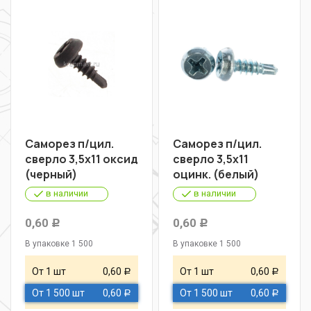
Саморез п/цил.
Саморез п/цил.
сверло 3,5х11 оксид
сверло 3,5х11
(черный)
оцинк. (белый)
в наличии
в наличии
0,60
0,60
Р
Р
В упаковке 1 500
В упаковке 1 500
От 1 шт
0,60
От 1 шт
0,60
Р
Р
От 1 500 шт
0,60
От 1 500 шт
0,60
Р
Р