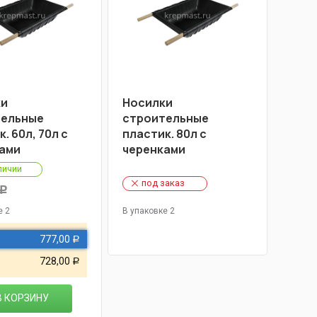
ки
Носилки
тельные
строительные
. 60л, 70л с
пластик. 80л с
ами
черенками
личии
под заказ
Р
е 2
В упаковке 2
777,00
Р
728,00
Р
В КОРЗИНУ