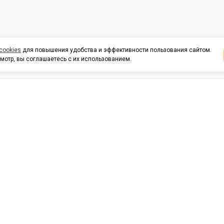
cookies
для повышения удобства и эффективности пользования сайтом.
мотр, вы соглашаетесь с их использованием.
И ПОДДЕРЖКА
ОРГАНИЗАЦИЯМ
КОНТАК
льных
420054, Республика Татарста
г.Казань, ул.Татарстан, 9
г.Казань, ул.Ямашева, 54, кор
3