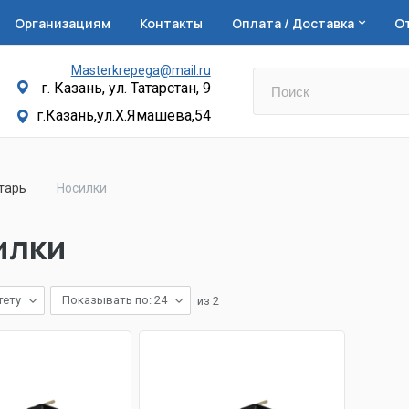
Организациям
Контакты
Оплата / Доставка
О
Masterkrepega@mail.ru
г. Казань, ул. Татарстан, 9
г.Казань,ул.Х.Ямашева,54
тарь
Носилки
илки
тету
Показывать по: 24
из
2