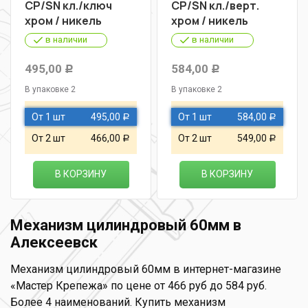
СР/SN кл./ключ
СР/SN кл./верт.
хром / никель
хром / никель
в наличии
в наличии
495,00
584,00
Р
Р
В упаковке 2
В упаковке 2
От 1 шт
495,00
От 1 шт
584,00
Р
Р
От 2 шт
466,00
От 2 шт
549,00
Р
Р
В КОРЗИНУ
В КОРЗИНУ
Механизм цилиндровый 60мм в
Алексеевск
Механизм цилиндровый 60мм в интернет-магазине
«Мастер Крепежа» по цене от 466 руб до 584 руб.
Более 4 наименований. Купить механизм