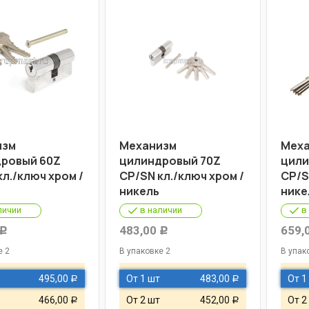
изм
Механизм
Меха
ровый 60Z
цилиндровый 70Z
цили
кл./ключ хром /
СР/SN кл./ключ хром /
СР/SN
никель
нике
личии
в наличии
в
483,00
659,
Р
Р
е 2
В упаковке 2
В упак
495,00
От 1 шт
483,00
От 1
Р
Р
466,00
От 2 шт
452,00
От 2
Р
Р