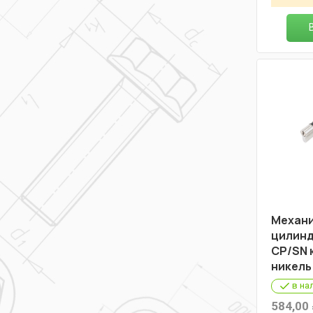
Механ
цилинд
СР/SN к
никель
в на
584,00