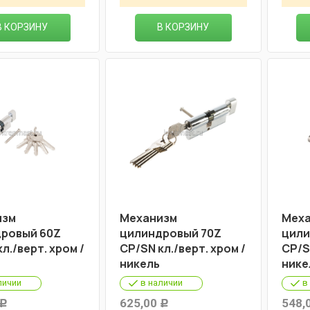
В КОРЗИНУ
В КОРЗИНУ
изм
Механизм
Меха
ровый 60Z
цилиндровый 70Z
цили
л./верт. хром /
СР/SN кл./верт. хром /
СР/S
никель
нике
личии
в наличии
в
625,00
548,
Р
Р