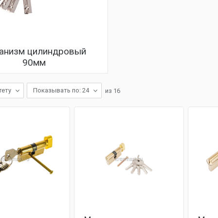
анизм цилиндровый
90мм
тету
Показывать по: 24
из
16