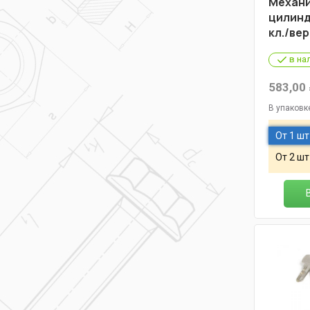
Механ
цилинд
кл./ве
в на
583,00
В упаковк
От 1 шт
От 2 шт