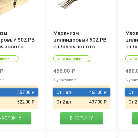
изм
Механизм
Меха
ровый 90Z PB
цилиндровый 60Z PB
цили
юч золото
кл./ключ золото
кл./
личии
в наличии
в
466,00
480,
Р
Р
е 2
В упаковке 2
В упак
557,00
От 1 шт
466,00
От 1
Р
Р
522,00
От 2 шт
437,00
От 2
Р
Р
В КОРЗИНУ
В КОРЗИНУ