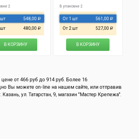
овке 2
В упаковке 2
 шт
548,00
От 1 шт
561,00
Р
Р
 шт
480,00
От 2 шт
527,00
Р
Р
В КОРЗИНУ
В КОРЗИНУ
ене от 466 руб до 914 руб. Более 16
 Вы можете on-line на нашем сайте, или отправив
Казань, ул. Татарстан, 9, магазин "Мастер Крепежа".