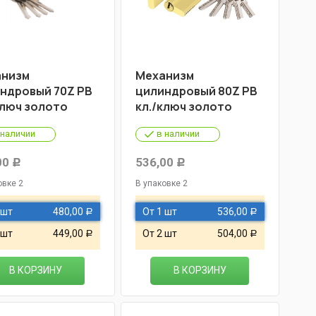
низм
Механизм
ндровый 70Z PB
цилиндровый 80Z PB
ключ золото
кл./ключ золото
 наличии
в наличии
00
536,00
Р
Р
овке 2
В упаковке 2
 шт
480,00
От 1 шт
536,00
Р
Р
 шт
449,00
От 2 шт
504,00
Р
Р
В КОРЗИНУ
В КОРЗИНУ