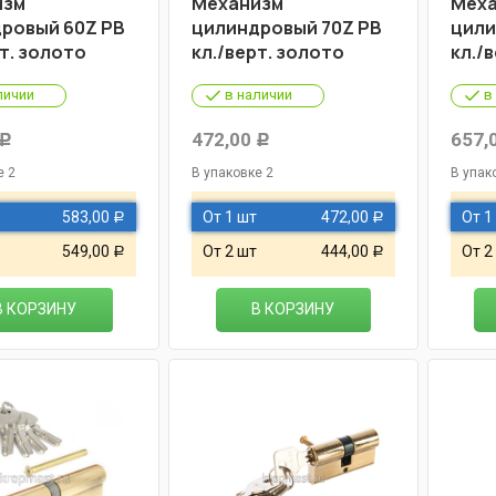
изм
Механизм
Меха
ровый 60Z PB
цилиндровый 70Z PB
цили
рт. золото
кл./верт. золото
кл./
личии
в наличии
в
472,00
657,
Р
Р
е 2
В упаковке 2
В упак
583,00
От 1 шт
472,00
От 1
Р
Р
549,00
От 2 шт
444,00
От 2
Р
Р
В КОРЗИНУ
В КОРЗИНУ