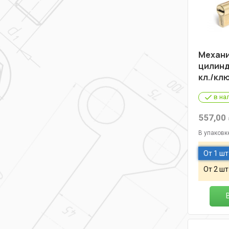
Механ
цилинд
кл./кл
в на
557,00
В упаковк
От 1 шт
От 2 шт