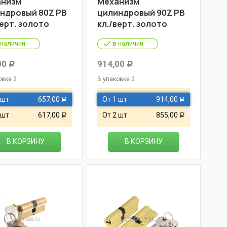
низм
Механизм
ндровый 80Z PB
цилиндровый 90Z PB
верт. золото
кл./верт. золото
 наличии
в наличии
00
914,00
Р
Р
овке 2
В упаковке 2
 шт
657,00
От 1 шт
914,00
Р
Р
 шт
617,00
От 2 шт
855,00
Р
Р
В КОРЗИНУ
В КОРЗИНУ