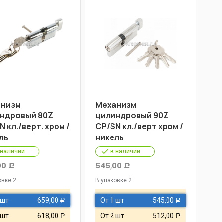
низм
Механизм
ндровый 80Z
цилиндровый 90Z
 кл./верт. хром /
СР/SN кл./верт хром /
ль
никель
 наличии
в наличии
00
545,00
Р
Р
овке 2
В упаковке 2
 шт
659,00
От 1 шт
545,00
Р
Р
 шт
618,00
От 2 шт
512,00
Р
Р