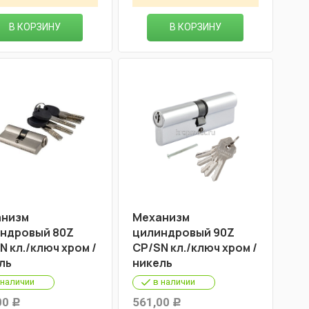
В КОРЗИНУ
В КОРЗИНУ
низм
Механизм
ндровый 80Z
цилиндровый 90Z
N кл./ключ хром /
СР/SN кл./ключ хром /
ль
никель
 наличии
в наличии
00
561,00
Р
Р