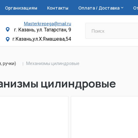
Организациям
Контакты
Оплата / Доставка
О
Masterkrepega@mail.ru
г. Казань, ул. Татарстан, 9
г.Казань,ул.Х.Ямашева,54
, ручки)
Механизмы цилиндровые
анизмы цилиндровые