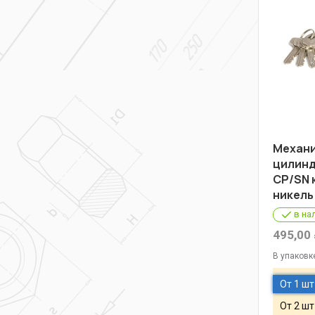
Механ
цилинд
СР/SN 
никель
в на
495,00
В упаковк
От 1 шт
От 2 шт