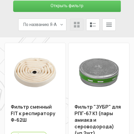
Открыть фильтр
По названию Я-А
Фильтр сменный
Фильтр "ЗУБР" для
FIT к респиратору
РПГ-67 К1 (пары
Ф-62Ш
амиака и
сероводорода)
(уп.2шт)