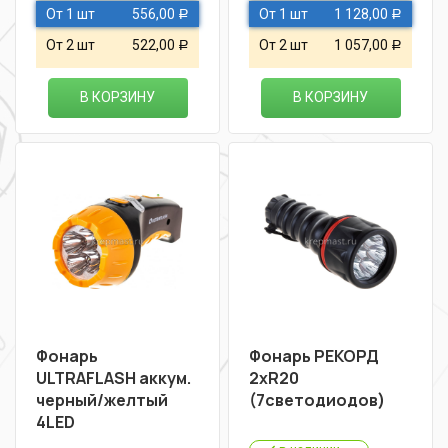
От 1 шт
556,00
От 1 шт
1 128,00
Р
Р
От 2 шт
522,00
От 2 шт
1 057,00
Р
Р
В КОРЗИНУ
В КОРЗИНУ
Фонарь
Фонарь РЕКОРД
ULTRAFLASH аккум.
2хR20
черный/желтый
(7светодиодов)
4LED