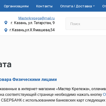
Организациям
Контакты
Оплата / Доставка
О
Masterkrepega@mail.ru
г. Казань, ул. Татарстан, 9
г.Казань,ул.Х.Ямашева,54
ата
овара Физическими лицами
аказанные в интернет-магазине «Мастер Крепежа», оплачив
на соответствующей странице необходимо нажать кнопку
О
 СБЕРБАНК с использованием банковских карт следующих 