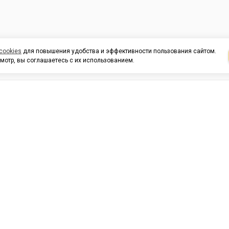
cookies
для повышения удобства и эффективности пользования сайтом.
мотр, вы соглашаетесь с их использованием.
И ПОДДЕРЖКА
ОРГАНИЗАЦИЯМ
КОНТАК
льных
420054, Республика Татарста
г.Казань, ул.Татарстан, 9
г.Казань, ул.Ямашева, 54, кор
3