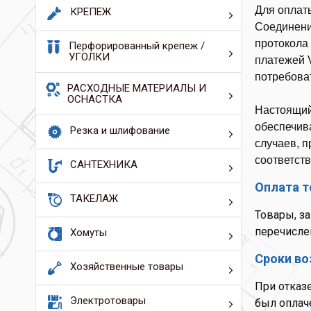
Для оплат
КРЕПЕЖ
Соединени
протокола
Перфорированный крепеж /
УГОЛКИ
платежей V
потребова
РАСХОДНЫЕ МАТЕРИАЛЫ И
ОСНАСТКА
Настоящий
обеспечив
Резка и шлифование
случаев, 
соответств
САНТЕХНИКА
Оплата 
ТАКЕЛАЖ
Товары, з
перечисле
Хомуты
Сроки во
Хозяйственные товары
При отказ
Электротовары
был оплач