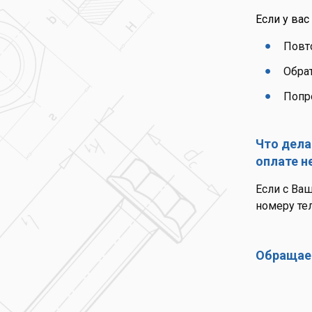
Если у вас
Повт
Обрат
Попро
Что дела
оплате н
Если с Ваш
номеру те
Обращаем