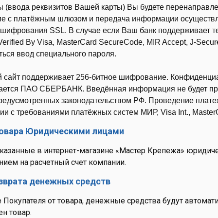
ы (ввода реквизитов Вашей карты) Вы будете перенапра
е с платёжным шлюзом и передача информации осуществл
 шифрования SSL. В случае если Ваш банк поддерживает т
erified By Visa, MasterCard SecureCode, MIR Accept, J-Sec
ться ввод специального пароля.
 сайт поддерживает 256-битное шифрование. Конфиденци
ается ПАО СБЕРБАНК. Введённая информация не будет пр
предусмотренных законодательством РФ. Проведение платеж
ии с требованиями платёжных систем МИР, Visa Int., MasterC
товара Юридическими лицами
аказанные в интернет-магазине «Мастер Крепежа» юридич
нием на расчетный счет компании.
зврата денежных средств
е Покупателя от товара, денежные средства будут автомат
ен товар.