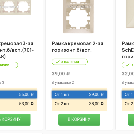
кремовая 3-ая
Рамка кремовая 2-ая
Рамк
нт.б/вст.(701-
горизонт.б/вст.
SchE
48)
гори
в наличии
личии
в
39,00
32,0
Р
Р
е 3
В упаковке 2
В упак
55,00
От 1 шт
39,00
От 1
Р
Р
53,00
От 2 шт
38,00
От 2
Р
Р
В КОРЗИНУ
В КОРЗИНУ