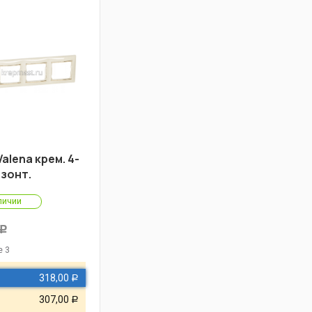
alena крем. 4-
изонт.
личии
Р
е 3
318,00
Р
307,00
Р