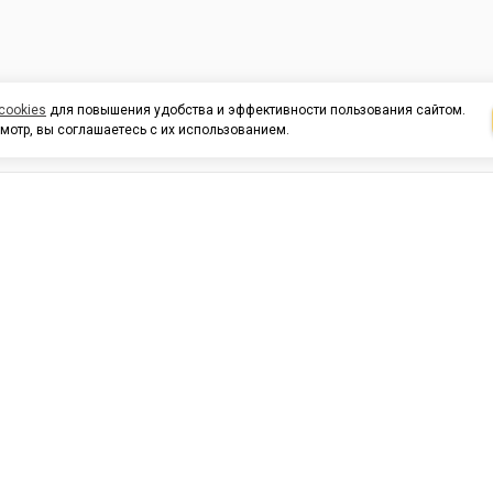
cookies
для повышения удобства и эффективности пользования сайтом.
мотр, вы соглашаетесь с их использованием.
И ПОДДЕРЖКА
ОРГАНИЗАЦИЯМ
КОНТАК
льных
420054, Республика Татарста
г.Казань, ул.Татарстан, 9
г.Казань, ул.Ямашева, 54, кор
3