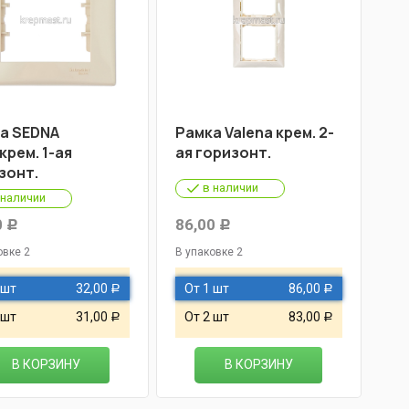
а SEDNA
Рамка Valena крем. 2-
крем. 1-ая
ая горизонт.
зонт.
в наличии
 наличии
0
86,00
Р
Р
овке 2
В упаковке 2
 шт
32,00
От 1 шт
86,00
Р
Р
 шт
31,00
От 2 шт
83,00
Р
Р
В КОРЗИНУ
В КОРЗИНУ