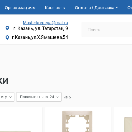
Организациям
Контакты
Оплата / Доставка
О
Masterkrepega@mail.ru
г. Казань, ул. Татарстан, 9
г.Казань,ул.Х.Ямашева,54
ки
тету
Показывать по: 24
из
5