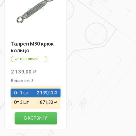
Талреп М30 крюк-
кольцо
в наличии
2 139,00
Р
В упаковке 3
От 1 шт
2 139,00
Р
От 3 шт
1 871,30
Р
В КОРЗИНУ