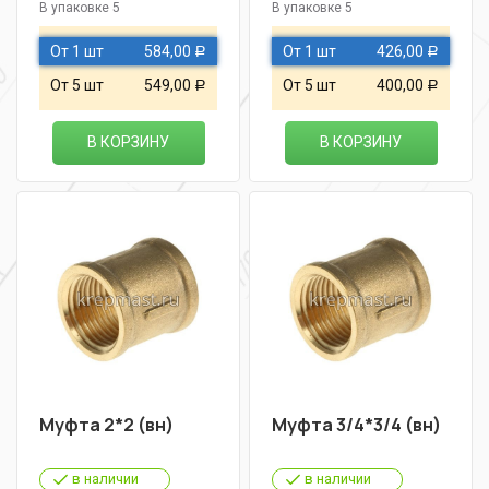
В упаковке 5
В упаковке 5
От 1 шт
584,00
От 1 шт
426,00
Р
Р
От 5 шт
549,00
От 5 шт
400,00
Р
Р
В КОРЗИНУ
В КОРЗИНУ
Муфта 2*2 (вн)
Муфта 3/4*3/4 (вн)
в наличии
в наличии