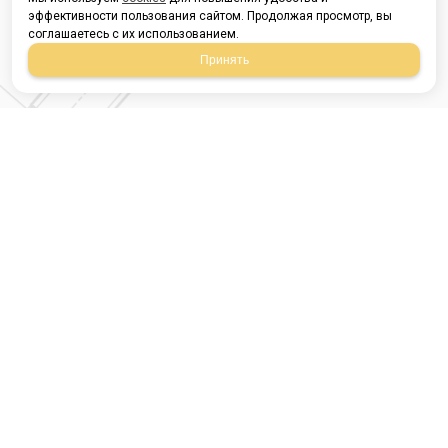
эффективности пользования сайтом. Продолжая просмотр, вы
соглашаетесь с их использованием.
Принять
Магазин строительных
материалов
420054, Республика
Татарстан
г.Казань, ул.Татарстан,
9
г.Казань, ул.Ямашева,
54, корпус 3