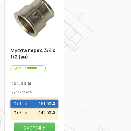
Муфта перех. 3/4 х
1/2 (вн)
в наличии
151,00
Р
В упаковке 5
От 1 шт
151,00
Р
От 5 шт
142,00
Р
В КОРЗИНУ