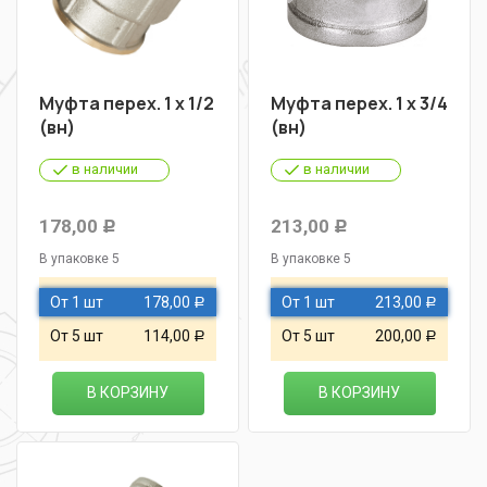
Муфта перех. 1 х 1/2
Муфта перех. 1 х 3/4
(вн)
(вн)
в наличии
в наличии
178,00
213,00
Р
Р
В упаковке 5
В упаковке 5
От 1 шт
178,00
От 1 шт
213,00
Р
Р
От 5 шт
114,00
От 5 шт
200,00
Р
Р
В КОРЗИНУ
В КОРЗИНУ