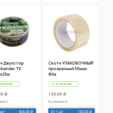
ч Двухстор.
Скотч УПАКОВОЧНЫЙ
ebander ТК
прозрачный 50ммх
х25м
80м
 наличии
в наличии
00
130,00
Р
Р
овке 3
В упаковке 6
 шт
466,00
От 1 шт
130,00
Р
Р