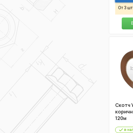
От 3 шт
Скотч
коричн
120м
в на