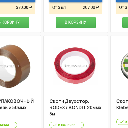
370,00
От 3 шт
207,00
От 3
Р
Р
В КОРЗИНУ
В КОРЗИНУ
 УПАКОВОЧНЫЙ
Скотч Двухстор.
Скот
евый 50ммх
RODEX / BONDIT 20ммх
Kleb
5м
в
личии
в наличии