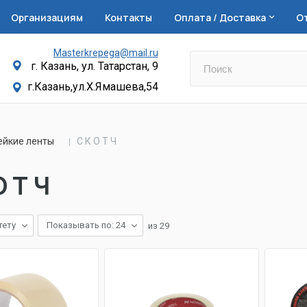
Организациям
Контакты
Оплата / Доставка
О
Masterkrepega@mail.ru
г. Казань, ул. Татарстан, 9
г.Казань,ул.Х.Ямашева,54
ейкие ленты
С К О Т Ч
О Т Ч
тету
Показывать по: 24
из
29