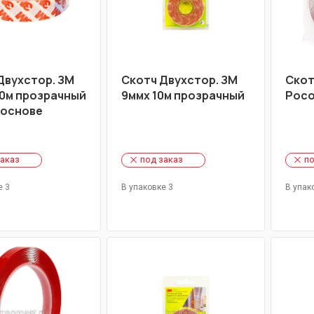
Двухстор. ЗМ
Скотч Двухстор. ЗМ
Скот
10м прозрачный
9ммх 10м прозрачный
Росо
 основе
заказ
под заказ
по
е 3
В упаковке 3
В упак