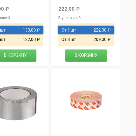
00
222,00
Р
Р
овке 3
В упаковке 3
 шт
130,00
От 1 шт
222,00
Р
Р
 шт
122,00
От 3 шт
209,00
Р
Р
В КОРЗИНУ
В КОРЗИНУ