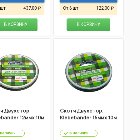
 шт
437,00
От 6 шт
122,00
Р
Р
В КОРЗИНУ
В КОРЗИНУ
ч Двухстор.
Скотч Двухстор.
ebander 12ммх 10м
Klebebander 15ммх 10м
 наличии
в наличии