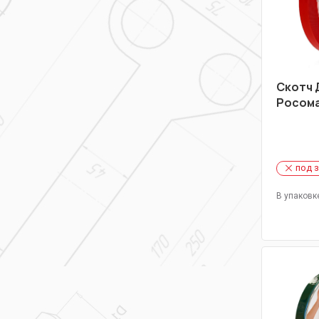
Скотч 
Росома
под 
В упаковк