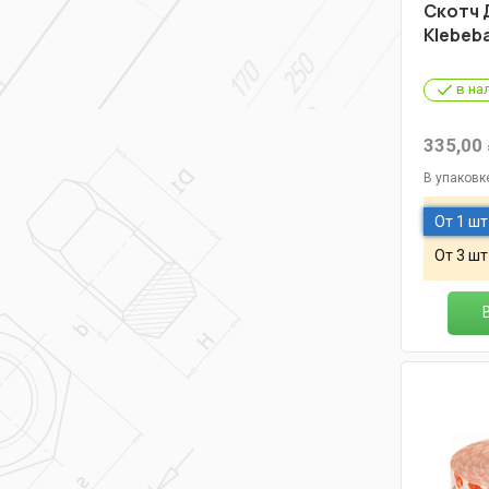
Скотч 
Klebeb
в на
335,00
В упаковк
От 1 шт
От 3 шт