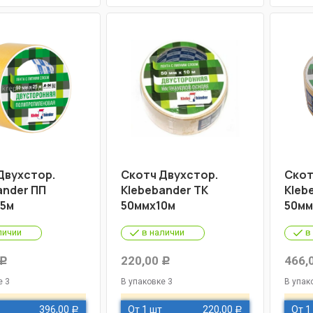
Двухстор.
Скотч Двухстор.
Скот
ander ПП
Klebebander ТК
Kleb
5м
50ммх10м
50мм
личии
в наличии
в
220,00
466,
Р
Р
е 3
В упаковке 3
В упак
396,00
От 1 шт
220,00
От 1
Р
Р