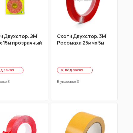
ч Двухстор. ЗМ
Скотч Двухстор. 3М
х 15м прозрачный
Росомаха 25ммх 5м
д заказ
под заказ
овке 3
В упаковке 3