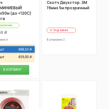
ч
Скотч Двухстор. ЗМ
МИНИЕВЫЙ
19ммх 5м прозрачный
х50м (до +120С)
га
 наличии
под заказ
50
Р
овке 6
В упаковке 2
 шт
488,50
Р
 шт
459,00
Р
В КОРЗИНУ