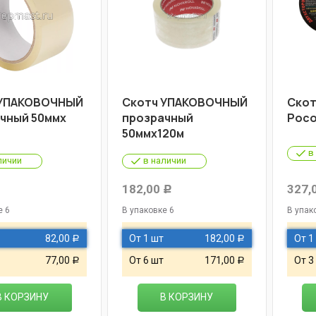
 УПАКОВОЧНЫЙ
Скотч УПАКОВОЧНЫЙ
Скот
чный 50ммх
прозрачный
Росо
50ммх120м
в
личии
в наличии
182,00
327,
Р
Р
е 6
В упаковке 6
В упак
82,00
От 1 шт
182,00
От 1
Р
Р
77,00
От 6 шт
171,00
От 3
Р
Р
В КОРЗИНУ
В КОРЗИНУ