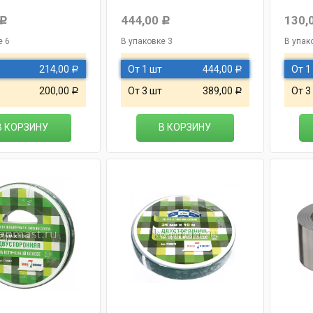
444,00
130,
Р
Р
е 6
В упаковке 3
В упак
214,00
От 1 шт
444,00
От 1
Р
Р
200,00
От 3 шт
389,00
От 3
Р
Р
В КОРЗИНУ
В КОРЗИНУ