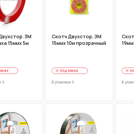
Двухстор. 3М
Скотч Двухстор. ЗМ
Скот
ха 15ммх 5м
15ммх 10м прозрачный
19мм
заказ
под заказ
по
е 3
В упаковке 3
В упак