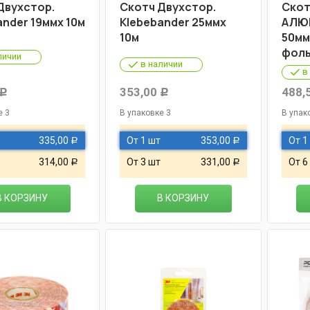
Двухстор.
Скотч Двухстор.
Скот
ander 19ммх 10м
Klebebander 25ммх
АЛЮ
10м
50мм
фоль
личии
в наличии
в
353,00
488,
Р
Р
е 3
В упаковке 3
В упак
335,00
От 1 шт
353,00
От 1
Р
Р
314,00
От 3 шт
331,00
От 6
Р
Р
В КОРЗИНУ
В КОРЗИНУ