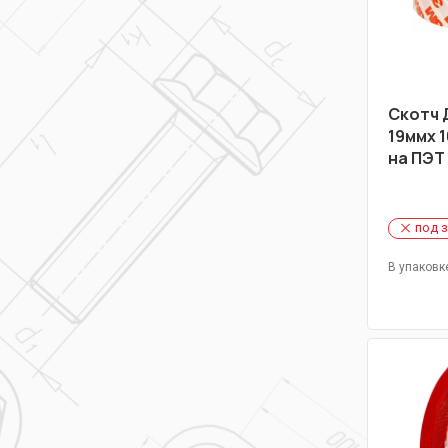
Скотч 
19ммх 
на ПЭТ
под 
В упаковк