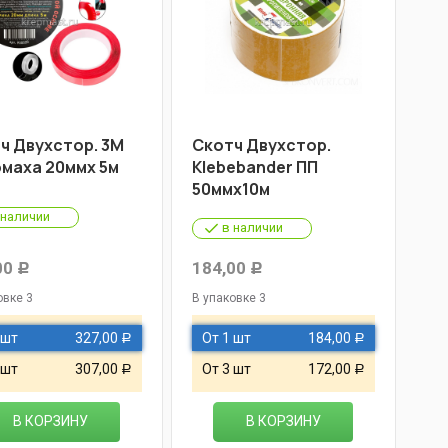
ч Двухстор. 3М
Скотч Двухстор.
маха 20ммх 5м
Klebebander ПП
50ммх10м
 наличии
в наличии
00
184,00
Р
Р
овке 3
В упаковке 3
 шт
327,00
От 1 шт
184,00
Р
Р
 шт
307,00
От 3 шт
172,00
Р
Р
В КОРЗИНУ
В КОРЗИНУ