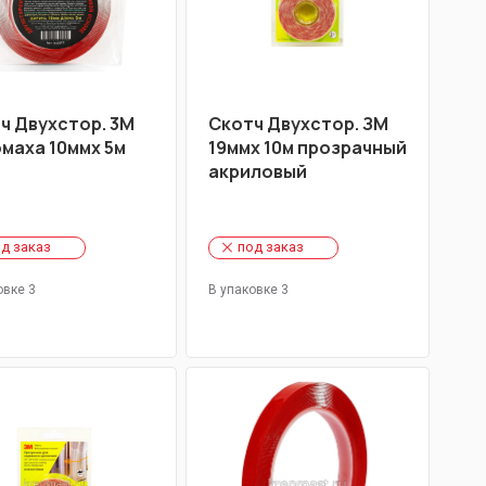
ч Двухстор. 3М
Скотч Двухстор. ЗМ
маха 10ммх 5м
19ммх 10м прозрачный
акриловый
д заказ
под заказ
овке 3
В упаковке 3