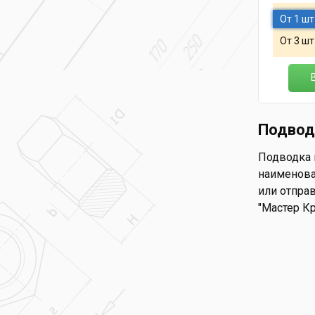
От 1 шт
От 3 шт
Подвод
Подводка г
наименова
или отправ
"Мастер К