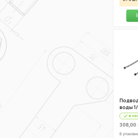
Подвод
воды 1/
в на
308,00
В упаковк