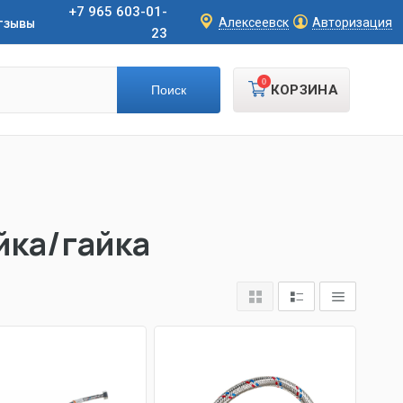
+7 965 603-01-
тзывы
Алексеевск
Авторизация
23
0
КОРЗИНА
йка/гайка