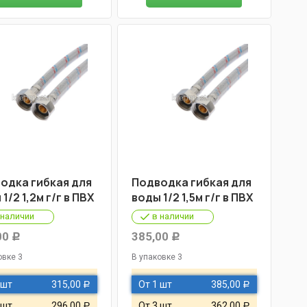
одка гибкая для
Подводка гибкая для
1/2 1,2м г/г в ПВХ
воды 1/2 1,5м г/г в ПВХ
 наличии
в наличии
00
385,00
Р
Р
овке 3
В упаковке 3
 шт
315,00
От 1 шт
385,00
Р
Р
 шт
296,00
От 3 шт
362,00
Р
Р