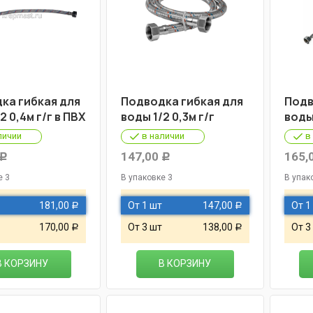
ка гибкая для
Подводка гибкая для
Подв
2 0,4м г/г в ПВХ
воды 1/2 0,3м г/г
воды 
личии
в наличии
в
147,00
165,
Р
Р
е 3
В упаковке 3
В упак
181,00
От 1 шт
147,00
От 1
Р
Р
170,00
От 3 шт
138,00
От 3
Р
Р
В КОРЗИНУ
В КОРЗИНУ