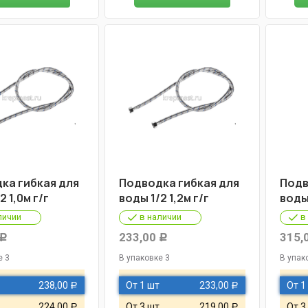
ка гибкая для
Подводка гибкая для
Подв
2 1,0м г/г
воды 1/2 1,2м г/г
воды 
личии
в наличии
в
233,00
315,
Р
Р
е 3
В упаковке 3
В упак
238,00
От 1 шт
233,00
От 1
Р
Р
224,00
От 3 шт
219,00
От 3
Р
Р