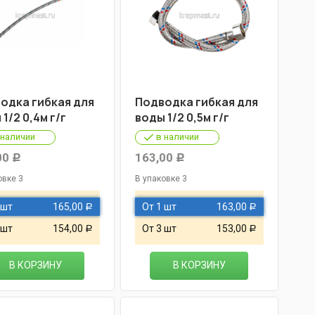
одка гибкая для
Подводка гибкая для
1/2 0,4м г/г
воды 1/2 0,5м г/г
 наличии
в наличии
00
163,00
Р
Р
овке 3
В упаковке 3
 шт
165,00
От 1 шт
163,00
Р
Р
 шт
154,00
От 3 шт
153,00
Р
Р
В КОРЗИНУ
В КОРЗИНУ