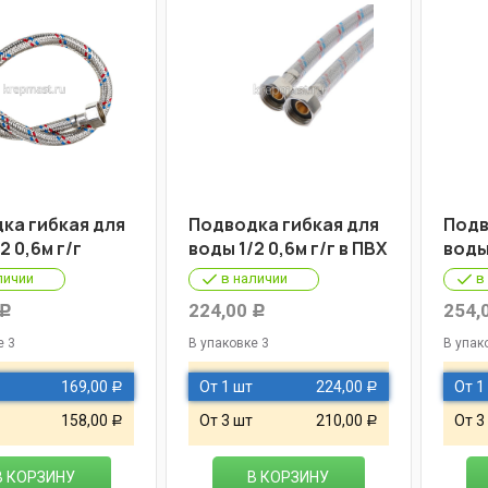
ка гибкая для
Подводка гибкая для
Подв
2 0,6м г/г
воды 1/2 0,6м г/г в ПВХ
воды 
личии
в наличии
в
224,00
254,
Р
Р
е 3
В упаковке 3
В упак
169,00
От 1 шт
224,00
От 1
Р
Р
158,00
От 3 шт
210,00
От 3
Р
Р
В КОРЗИНУ
В КОРЗИНУ