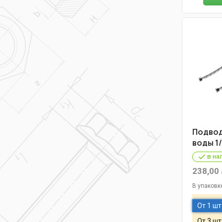
Подвод
воды 1/
в на
238,00
В упаковк
От 1 шт
От 3 шт