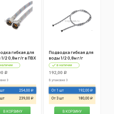
одка гибкая для
Подводка гибкая для
1/2 0,8м г/г в ПВХ
воды 1/2 0,8м г/г
 наличии
в наличии
00
192,00
Р
Р
овке 3
В упаковке 3
 шт
254,00
От 1 шт
192,00
Р
Р
 шт
239,00
От 3 шт
180,00
Р
Р
В КОРЗИНУ
В КОРЗИНУ