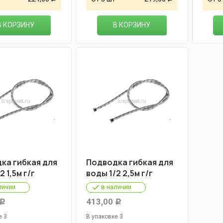
В КОРЗИНУ
В КОРЗИНУ
ка гибкая для
Подводка гибкая для
2 1,5м г/г
воды 1/2 2,5м г/г
личии
в наличии
413,00
Р
Р
е 3
В упаковке 3