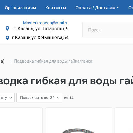
Организациям
Контакты
Оплата / Доставка
О
Masterkrepega@mail.ru
г. Казань, ул. Татарстан, 9
г.Казань,ул.Х.Ямашева,54
за)
Подводка гибкая для воды гайка/гайка
одка гибкая для воды га
тету
Показывать по: 24
из
14