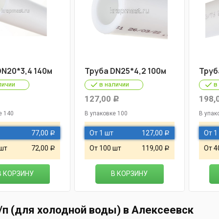
DN20*3,4 140м
Труба DN25*4,2 100м
Труб
личии
в наличии
в
127,00
198,
Р
Р
е 140
В упаковке 100
В упак
77,00
От 1 шт
127,00
От 1
Р
Р
 шт
72,00
От 100 шт
119,00
От 4
Р
Р
В КОРЗИНУ
В КОРЗИНУ
/п (для холодной воды) в Алексеевск