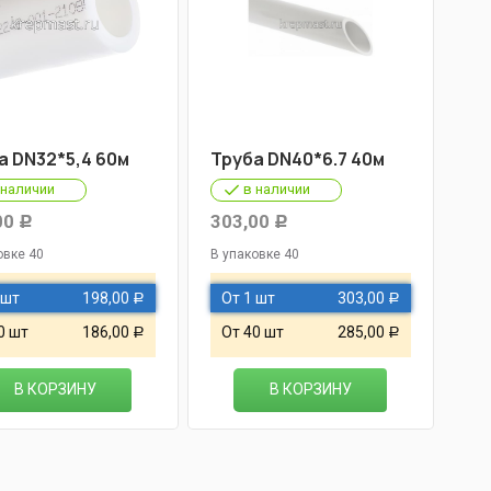
а DN32*5,4 60м
Труба DN40*6.7 40м
 наличии
в наличии
00
303,00
Р
Р
овке 40
В упаковке 40
 шт
198,00
От 1 шт
303,00
Р
Р
0 шт
186,00
От 40 шт
285,00
Р
Р
В КОРЗИНУ
В КОРЗИНУ