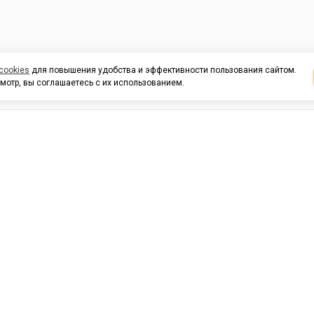
cookies
для повышения удобства и эффективности пользования сайтом.
мотр, вы соглашаетесь с их использованием.
И ПОДДЕРЖКА
ОРГАНИЗАЦИЯМ
КОНТАК
льных
420054, Республика Татарста
г.Казань, ул.Татарстан, 9
г.Казань, ул.Ямашева, 54, кор
3