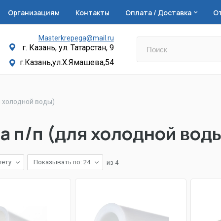
Организациям
Контакты
Оплата / Доставка
О
Masterkrepega@mail.ru
г. Казань, ул. Татарстан, 9
г.Казань,ул.Х.Ямашева,54
я холодной воды)
а п/п (для холодной вод
тету
Показывать по: 24
из
4