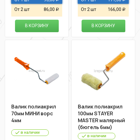
От 2 шт
86,00
От 2 шт
166,00
Р
Р
В КОРЗИНУ
В КОРЗИНУ
Валик полиакрил
Валик полиакрил
70мм МИНИ ворс
100мм STAYER
4мм
MASTER малярный
(бюгель 6мм)
в наличии
в наличии