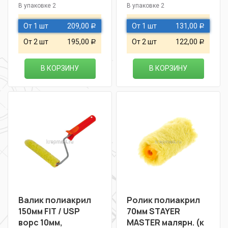
В упаковке 2
В упаковке 2
От 1 шт
209,00
От 1 шт
131,00
Р
Р
От 2 шт
195,00
От 2 шт
122,00
Р
Р
В КОРЗИНУ
В КОРЗИНУ
Валик полиакрил
Ролик полиакрил
150мм FIT / USP
70мм STAYER
ворс 10мм,
MASTER малярн. (к