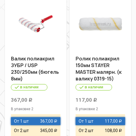
Валик полиакрил
Ролик полиакрил
ЗУБР / USP
150мм STAYER
230/250мм (бюгель
MASTER малярн. (к
8мм)
валику 0319-15)
в наличии
в наличии
367,00
117,00
Р
Р
В упаковке 2
В упаковке 2
От 1 шт
367,00
От 1 шт
117,00
Р
Р
От 2 шт
345,00
От 2 шт
108,00
Р
Р