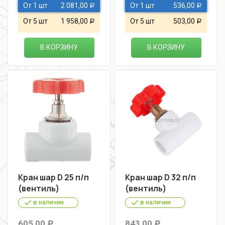
От 1 шт
2 081,00
От 1 шт
536,00
Р
Р
От 5 шт
1 958,00
От 5 шт
503,00
Р
Р
В КОРЗИНУ
В КОРЗИНУ
Кран шар D 25 п/п
Кран шар D 32 п/п
(вентиль)
(вентиль)
в наличии
в наличии
605,00
843,00
Р
Р