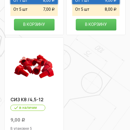
От 1 шт
8,00
От 1 шт
9,00
Р
Р
От 5 шт
7,00
От 5 шт
8,00
Р
Р
В КОРЗИНУ
В КОРЗИНУ
СИЗ К8 /4,5-12
в наличии
9,00
Р
В упаковке 5