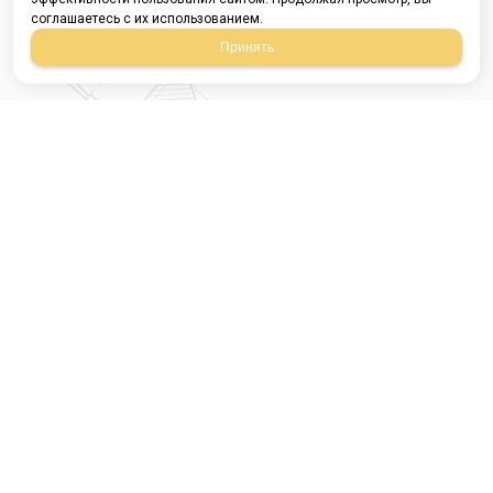
соглашаетесь с их использованием.
Принять
Магазин строительных
материалов
420054, Республика
Татарстан
г.Казань, ул.Татарстан,
9
г.Казань, ул.Ямашева,
54, корпус 3