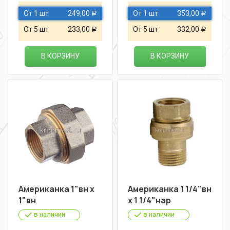
От 1 шт
249,00
От 1 шт
353,00
Р
Р
От 5 шт
233,00
От 5 шт
332,00
Р
Р
В КОРЗИНУ
В КОРЗИНУ
Американка 1"вн х
Американка 1 1/4"вн
1"вн
х 1 1/4"нар
в наличии
в наличии