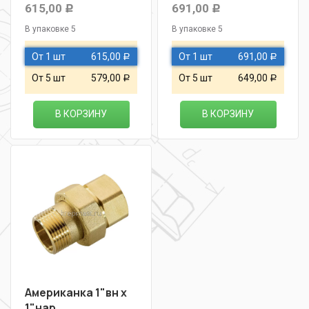
615,00
691,00
Р
Р
В упаковке 5
В упаковке 5
От 1 шт
615,00
От 1 шт
691,00
Р
Р
От 5 шт
579,00
От 5 шт
649,00
Р
Р
В КОРЗИНУ
В КОРЗИНУ
Американка 1"вн х
1"нар