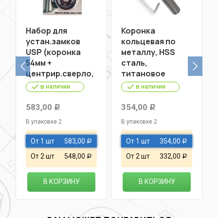
Набор для
Коронка
устан.замков
кольцевая по
USP (коронка
металлу, HSS
54мм +
сталь,
центрир.сверло,
титановое
сверло перовое
покрытие 30 мм
в наличии
в наличии
22мм)
FIT
583,00
354,00
Р
Р
В упаковке 2
В упаковке 2
От 1 шт
583,00
От 1 шт
354,00
Р
Р
От 2 шт
548,00
От 2 шт
332,00
Р
Р
В КОРЗИНУ
В КОРЗИНУ