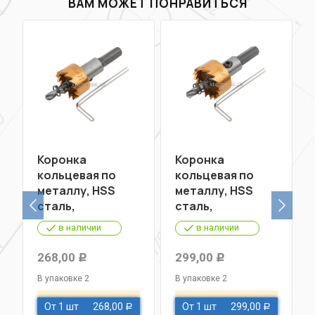
ВАМ МОЖЕТ ПОНРАВИТЬСЯ
Коронка
Коронка
кольцевая по
кольцевая по
металлу, HSS
металлу, HSS
сталь,
сталь,
титановое
титановое
в наличии
в наличии
покрытие 22 мм
покрытие 25 мм
FIT
FIT
268,00
299,00
Р
Р
В упаковке 2
В упаковке 2
От 1 шт
268,00
От 1 шт
299,00
Р
Р