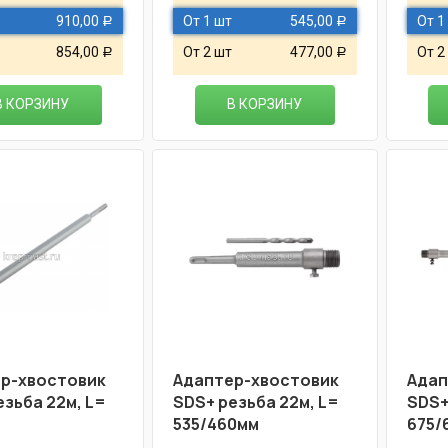
910,00
От 1 шт
545,00
От 1
Р
Р
854,00
От 2 шт
477,00
От 2
Р
Р
В КОРЗИНУ
В КОРЗИНУ
р-хвостовик
Адаптер-хвостовик
Адап
езьба 22м, L=
SDS+ резьба 22м, L=
SDS+
535/460мм
675/