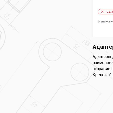
под 
В упаковк
Адапте
Адаптеры 
наименова
отправив з
Крепежа".