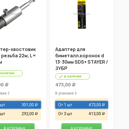
тер-хвостовик
Адаптер для
 резьба 22м, L=
биметалл.коронок d
м
13-30мм SDS+ STAYER /
ЗУБР
 наличии
в наличии
00
473,00
Р
Р
овке 2
В упаковке 3
 шт
301,00
От 1 шт
473,00
Р
Р
 шт
292,00
От 3 шт
413,00
Р
Р
В КОРЗИНУ
В КОРЗИНУ