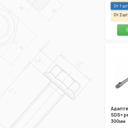
От 1 шт
От 2 шт
Адапте
SDS+ р
300мм