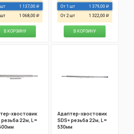
 шт
1 137,00
От 1 шт
1 379,00
Р
Р
 шт
1 068,00
От 2 шт
1 322,00
Р
Р
В КОРЗИНУ
В КОРЗИНУ
тер-хвостовик
Адаптер-хвостовик
 резьба 22м, L=
SDS+ резьба 22м, L=
600мм
530мм