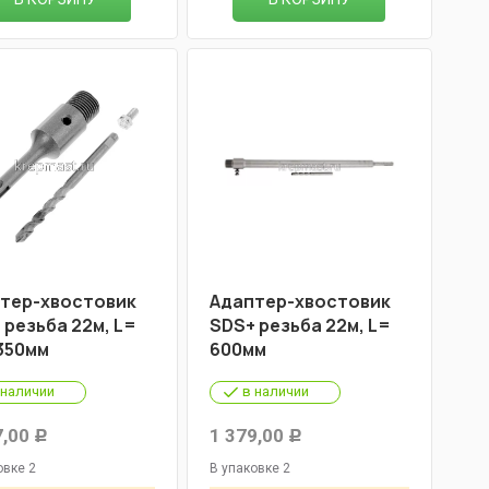
тер-хвостовик
Адаптер-хвостовик
 резьба 22м, L=
SDS+ резьба 22м, L=
350мм
600мм
 наличии
в наличии
7,00
1 379,00
Р
Р
овке 2
В упаковке 2