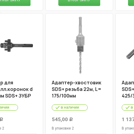
р для
Адаптер-хвостовик
Адап
лл.коронок d
SDS+ резьба 22м, L=
SDS+
мм SDS+ ЗУБР
175/100мм
425/
личии
в наличии
в
545,00
1 13
Р
Р
е 2
В упаковке 2
В упак