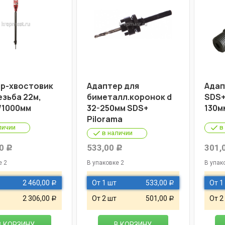
р-хвостовик
Адаптер для
Адап
езьба 22м,
биметалл.коронок d
SDS+
/1000мм
32-250мм SDS+
130м
Pilorama
личии
в
в наличии
0
533,00
301,
Р
Р
е 2
В упаковке 2
В упак
2 460,00
От 1 шт
533,00
От 1
Р
Р
2 306,00
От 2 шт
501,00
От 2
Р
Р
В КОРЗИНУ
В КОРЗИНУ