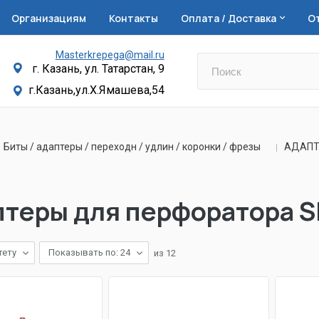
Организациям
Контакты
Оплата / Доставка
О
Masterkrepega@mail.ru
г. Казань, ул. Татарстан, 9
г.Казань,ул.Х.Ямашева,54
Биты / адаптеры / переходн / удлин / коронки / фрезы
АДАПТЕ
птеры для перфоратора 
тету
Показывать по: 24
из
12