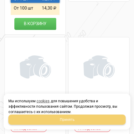
От 100 шт
14,30
Р
В КОРЗИНУ
Винт ISO 7380 с
Винт ISO 7380 с
Мы используем
cookies
для повышения удобства и
эффективности пользования сайтом. Продолжая просмотр, вы
внутр.шестигр.
внутр.шестигр. 8х
соглашаетесь с их использованием.
6х100 10,9
80 10,9
Принять
под заказ
под заказ