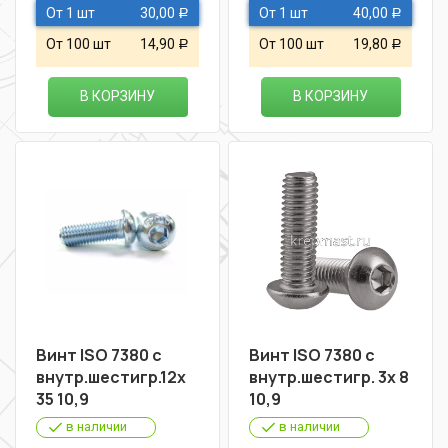
От 1 шт
30,00
От 1 шт
40,00
Р
Р
От 100 шт
14,90
От 100 шт
19,80
Р
Р
В КОРЗИНУ
В КОРЗИНУ
Винт ISO 7380 с
Винт ISO 7380 с
внутр.шестигр.12х
внутр.шестигр. 3х 8
35 10,9
10,9
в наличии
в наличии