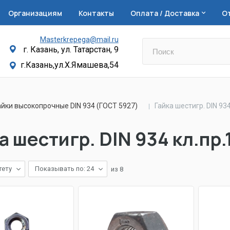
Организациям
Контакты
Оплата / Доставка
О
Masterkrepega@mail.ru
г. Казань, ул. Татарстан, 9
г.Казань,ул.Х.Ямашева,54
айки высокопрочные DIN 934 (ГОСТ 5927)
Гайка шестигр. DIN 934
а шестигр. DIN 934 кл.пр.
тету
Показывать по: 24
из
8