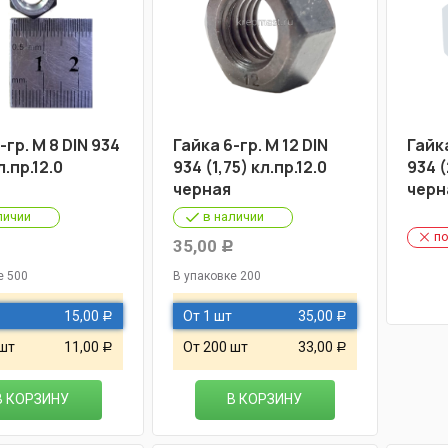
-гр. М 8 DIN 934
Гайка 6-гр. М 12 DIN
Гайка
л.пр.12.0
934 (1,75) кл.пр.12.0
934 (
черная
черн
личии
в наличии
по
35,00
Р
Р
е 500
В упаковке 200
15,00
От 1 шт
35,00
Р
Р
 шт
11,00
От 200 шт
33,00
Р
Р
В КОРЗИНУ
В КОРЗИНУ