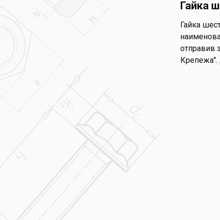
Гайка ш
Гайка шест
наименован
отправив з
Крепежа".