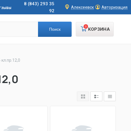
8 (843) 293 35
тзывы
Алексеевск
Авторизация
92
0
КОРЗИНА
 кл.пр.12,0
12,0