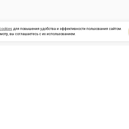
cookies
для повышения удобства и эффективности пользования сайтом.
мотр, вы соглашаетесь с их использованием.
И ПОДДЕРЖКА
ОРГАНИЗАЦИЯМ
КОНТАК
льных
420054, Республика Татарста
г.Казань, ул.Татарстан, 9
г.Казань, ул.Ямашева, 54, кор
3