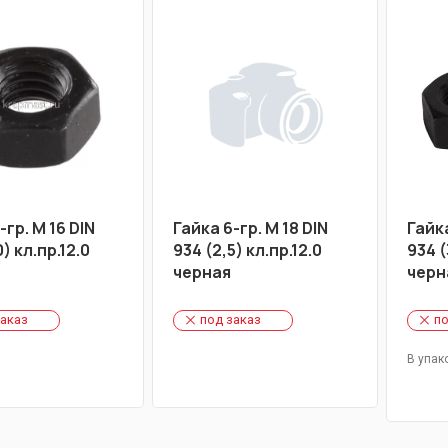
-гр. М 16 DIN
Гайка 6-гр. М 18 DIN
Гайка
) кл.пр.12.0
934 (2,5) кл.пр.12.0
934 (
черная
черн
заказ
под заказ
по
В упак