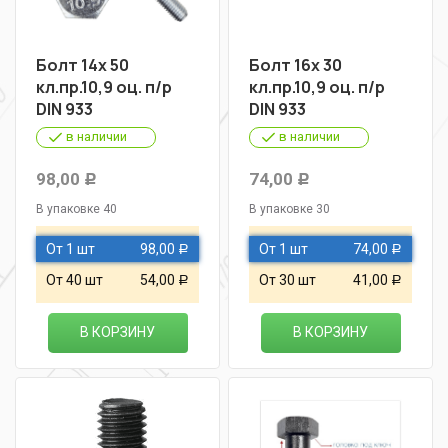
Болт 14х 50
Болт 16х 30
кл.пр.10,9 оц. п/р
кл.пр.10,9 оц. п/р
DIN 933
DIN 933
в наличии
в наличии
98,00
74,00
Р
Р
В упаковке 40
В упаковке 30
От 1 шт
98,00
От 1 шт
74,00
Р
Р
От 40 шт
54,00
От 30 шт
41,00
Р
Р
В КОРЗИНУ
В КОРЗИНУ