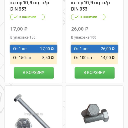
кл.пр.10,9 оц. п/р
кл.пр.10,9 оц. п/р
DIN 933
DIN 933
в наличии
в наличии
17,00
26,00
Р
Р
В упаковке 150
В упаковке 100
От 1 шт
17,00
От 1 шт
26,00
Р
Р
От 150 шт
8,50
От 100 шт
14,00
Р
Р
В КОРЗИНУ
В КОРЗИНУ