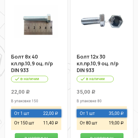
Болт 8х 40
Болт 12х 30
кл.пр.10,9 оц. п/р
кл.пр.10,9 оц. п/р
DIN 933
DIN 933
в наличии
в наличии
22,00
35,00
Р
Р
В упаковке 150
В упаковке 80
От 1 шт
22,00
От 1 шт
35,00
Р
Р
От 150 шт
11,40
От 80 шт
19,00
Р
Р