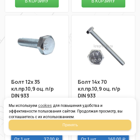
В КОРЗИНУ
В КОРЗИНУ
Болт 12х 35
Болт 14х 70
кл.пр.10,9 оц. п/р
кл.пр.10,9 оц. п/р
DIN 933
DIN 933
в наличии
в наличии
Мы используем
cookies
для повышения удобства и
эффективности пользования сайтом. Продолжая просмотр, вы
37,00
160,00
соглашаетесь с их использованием.
Р
Р
Принять
В упаковке 70
В упаковке 30
От 1 шт
37,00
От 1 шт
160,00
Р
Р