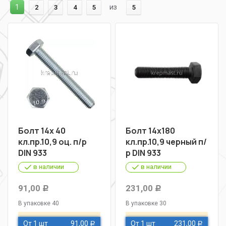
1
из
2
3
4
5
5
Болт 14х 40
Болт 14х180
кл.пр.10,9 оц. п/р
кл.пр.10,9 черный п/
DIN 933
р DIN 933
в наличии
в наличии
91,00
231,00
Р
Р
В упаковке 40
В упаковке 30
От 1 шт
91,00
От 1 шт
231,00
Р
Р