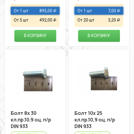
От 1 шт
895,00
От 1 шт
7,00
Р
Р
От 5 шт
492,00
От 20 шт
3,20
Р
Р
В КОРЗИНУ
В КОРЗИНУ
Болт 8х 30
Болт 10х 25
кл.пр.10.9 оц. п/р
кл.пр.10,9 оц. п/р
DIN 933
DIN 933