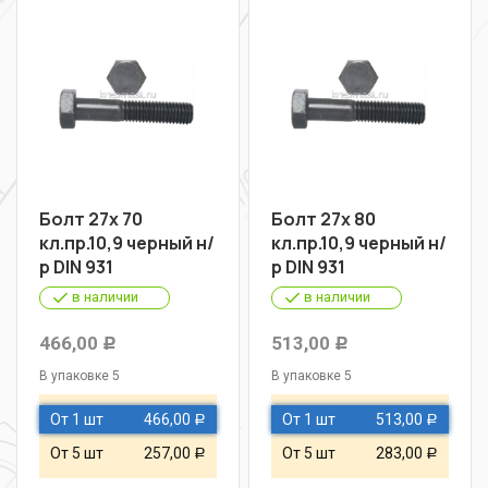
Болт 27х 70
Болт 27х 80
кл.пр.10,9 черный н/
кл.пр.10,9 черный н/
р DIN 931
р DIN 931
в наличии
в наличии
466,00
513,00
Р
Р
В упаковке 5
В упаковке 5
От 1 шт
466,00
От 1 шт
513,00
Р
Р
От 5 шт
257,00
От 5 шт
283,00
Р
Р