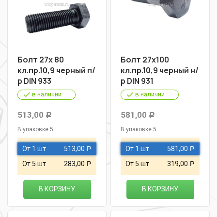
Болт 27х 80
Болт 27х100
кл.пр.10,9 черный п/
кл.пр.10,9 черный н/
р DIN 933
р DIN 931
в наличии
в наличии
513,00
581,00
Р
Р
В упаковке 5
В упаковке 5
От 1 шт
513,00
От 1 шт
581,00
Р
Р
От 5 шт
283,00
От 5 шт
319,00
Р
Р
В КОРЗИНУ
В КОРЗИНУ