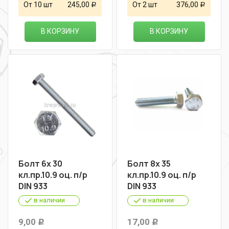
От 10 шт
245,00
От 2 шт
376,00
Р
Р
В КОРЗИНУ
В КОРЗИНУ
Болт 6х 30
Болт 8х 35
кл.пр.10.9 оц. п/р
кл.пр.10.9 оц. п/р
DIN 933
DIN 933
в наличии
в наличии
9,00
17,00
Р
Р