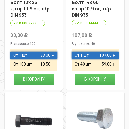
Болт 12х 25
Болт 14х 60
кл.пр.10,9 оц. п/р
кл.пр.10,9 оц. п/р
DIN 933
DIN 933
в наличии
в наличии
33,00
107,00
Р
Р
В упаковке 100
В упаковке 40
От 1 шт
33,00
От 1 шт
107,00
Р
Р
От 100 шт
18,50
От 40 шт
59,00
Р
Р
В КОРЗИНУ
В КОРЗИНУ