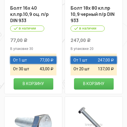
Болт 16х 40
Болт 18х 80 кл.пр
кл.пр.10,9 оц. п/р
10,9 черный п/р DIN
DIN 933
933
в наличии
в наличии
77,00
247,00
Р
Р
В упаковке 30
В упаковке 20
От 1 шт
77,00
От 1 шт
247,00
Р
Р
От 30 шт
43,00
От 20 шт
137,00
Р
Р
В КОРЗИНУ
В КОРЗИНУ