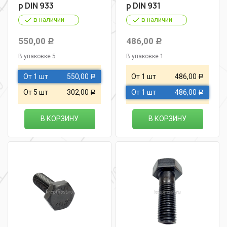
р DIN 933
р DIN 931
в наличии
в наличии
550,00
486,00
Р
Р
В упаковке 5
В упаковке 1
От 1 шт
550,00
От 1 шт
486,00
Р
Р
От 5 шт
302,00
От 1 шт
486,00
Р
Р
В КОРЗИНУ
В КОРЗИНУ