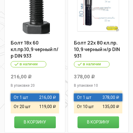
Болт 18х 60
Болт 22х 80 кл.пр.
кл.пр.10,9 черный п/
10,9 черный н/р DIN
р DIN 933
931
в наличии
в наличии
216,00
378,00
Р
Р
В упаковке 20
В упаковке 10
От 1 шт
216,00
От 1 шт
378,00
Р
Р
От 20 шт
119,00
От 10 шт
135,00
Р
Р
В КОРЗИНУ
В КОРЗИНУ