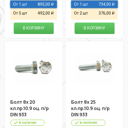
От 1 шт
895,00
От 1 шт
734,00
Р
Р
От 5 шт
492,00
От 2 шт
376,00
Р
Р
В КОРЗИНУ
В КОРЗИНУ
Болт 8х 20
Болт 8х 25
кл.пр.10.9 оц. п/р
кл.пр.10.9 оц. п/р
DIN 933
DIN 933
в наличии
в наличии