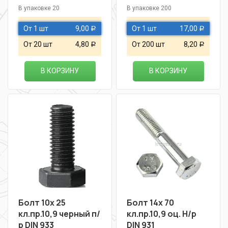
В упаковке 20
В упаковке 200
От 1 шт
9,00
От 1 шт
17,00
Р
Р
От 20 шт
4,80
От 200 шт
8,20
Р
Р
В КОРЗИНУ
В КОРЗИНУ
Болт 10х 25
Болт 14х 70
кл.пр.10,9 черный п/
кл.пр.10,9 оц. Н/р
р DIN 933
DIN 931