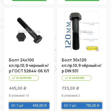
Болт 24х100
Болт 30х120
кл.пр.10,9 черный н/
кл.пр.10,9 чёрный н/
р ГОСТ 52644-06 ХЛ
р DIN 931
в наличии
в наличии
445,00
735,00
Р
Р
В упаковке 10
В упаковке 2
От 1 шт
445,00
От 1 шт
735,00
Р
Р