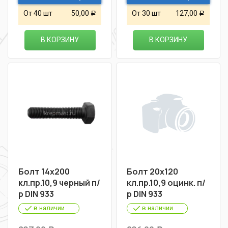
От 40 шт
50,00
От 30 шт
127,00
Р
Р
В КОРЗИНУ
В КОРЗИНУ
Болт 14х200
Болт 20х120
кл.пр.10,9 черный п/
кл.пр.10,9 оцинк. п/
р DIN 933
р DIN 933
в наличии
в наличии