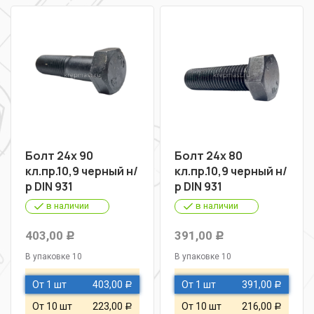
Болт 24х 90
Болт 24х 80
кл.пр.10,9 черный н/
кл.пр.10,9 черный н/
р DIN 931
р DIN 931
в наличии
в наличии
403,00
391,00
Р
Р
В упаковке 10
В упаковке 10
От 1 шт
403,00
От 1 шт
391,00
Р
Р
От 10 шт
223,00
От 10 шт
216,00
Р
Р