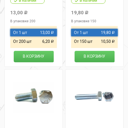
в наличии
в наличии
13,00
19,80
Р
Р
В упаковке 200
В упаковке 150
От 1 шт
13,00
От 1 шт
19,80
Р
Р
От 200 шт
6,20
От 150 шт
10,50
Р
Р
В КОРЗИНУ
В КОРЗИНУ