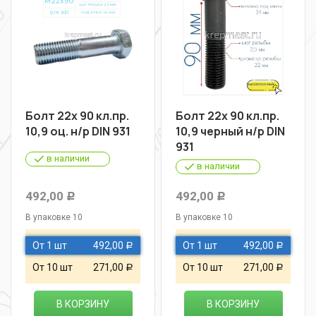
Болт 22х 90 кл.пр.
Болт 22х 90 кл.пр.
10,9 оц. н/р DIN 931
10,9 черный н/р DIN
931
в наличии
в наличии
492,00
492,00
Р
Р
В упаковке 10
В упаковке 10
От 1 шт
492,00
От 1 шт
492,00
Р
Р
От 10 шт
271,00
От 10 шт
271,00
Р
Р
В КОРЗИНУ
В КОРЗИНУ