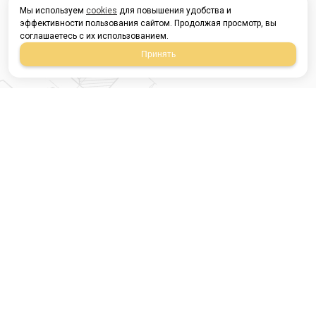
Мы используем
cookies
для повышения удобства и
эффективности пользования сайтом. Продолжая просмотр, вы
соглашаетесь с их использованием.
Принять
Магазин строительных
материалов
420054, Республика
Татарстан
г.Казань, ул.Татарстан,
9
г.Казань, ул.Ямашева,