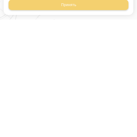
Принять
Магазин строительных
материалов
420054, Республика
Татарстан
г.Казань, ул.Татарстан,
9
г.Казань, ул.Ямашева,
54, корпус 3
Время работы: