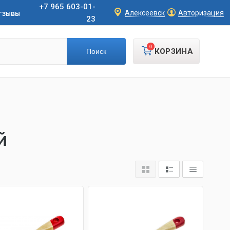
+7 965 603-01-
тзывы
Алексеевск
Авторизация
23
0
КОРЗИНА
й