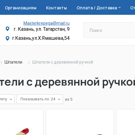
Организациям
Контакты
Оплата / Доставка
О
Masterkrepega@mail.ru
г. Казань, ул. Татарстан, 9
г.Казань,ул.Х.Ямашева,54
Шпатели
Шпатели с деревянной ручкой
ели с деревянной ручко
тету
Показывать по: 24
из
5