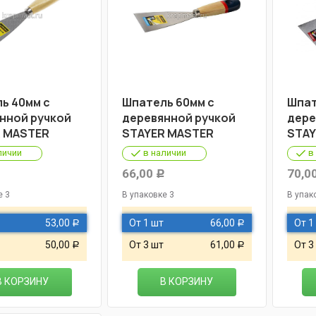
ь 40мм с
Шпатель 60мм с
Шпат
нной ручкой
деревянной ручкой
дере
 MASTER
STAYER MASTER
STAY
личии
в наличии
в
66,00
70,0
Р
Р
е 3
В упаковке 3
В упак
53,00
От 1 шт
66,00
От 1
Р
Р
50,00
От 3 шт
61,00
От 3
Р
Р
В КОРЗИНУ
В КОРЗИНУ