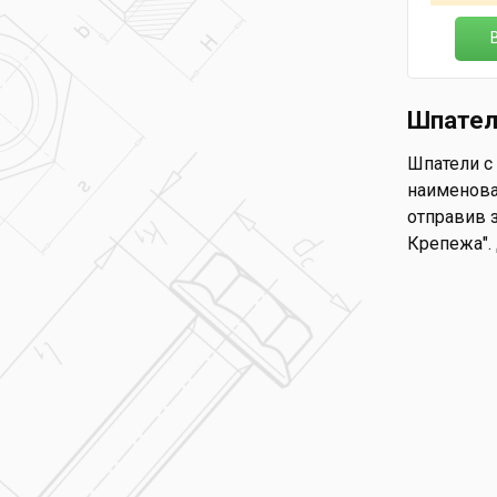
Шпател
Шпатели с 
наименова
отправив з
Крепежа".