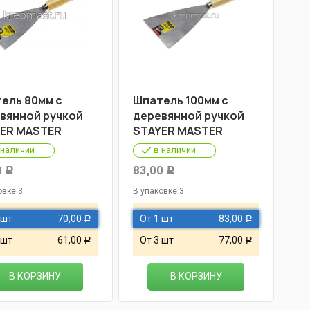
ель 80мм с
Шпатель 100мм с
вянной ручкой
деревянной ручкой
ER MASTER
STAYER MASTER
 наличии
в наличии
0
83,00
Р
Р
овке 3
В упаковке 3
 шт
70,00
От 1 шт
83,00
Р
Р
 шт
61,00
От 3 шт
77,00
Р
Р
В КОРЗИНУ
В КОРЗИНУ