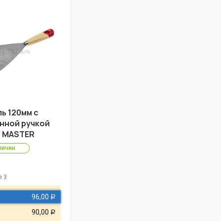
ь 120мм с
нной ручкой
 MASTER
личии
Р
е 3
96,00
Р
90,00
Р