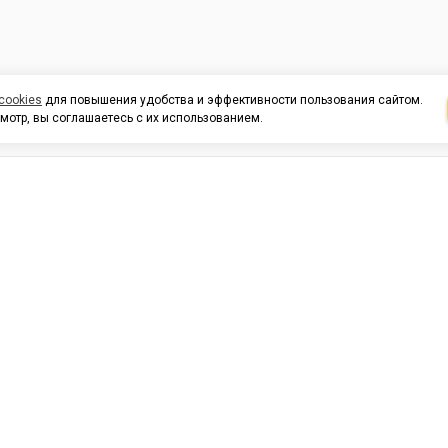
cookies
для повышения удобства и эффективности пользования сайтом.
мотр, вы соглашаетесь с их использованием.
И ПОДДЕРЖКА
ОРГАНИЗАЦИЯМ
КОНТАК
льных
420054, Республика Татарста
г.Казань, ул.Татарстан, 9
г.Казань, ул.Ямашева, 54, кор
3