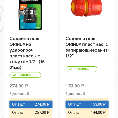
Соединитель
Соединитель
GRINDA из
GRINDA пластмас. с
ударопроч.
запирающ.механизмом
пластмассы с
1/2"
хомутом 1/2" (16-
21мм)
в наличии
в наличии
274,00
153,00
Р
Р
В упаковке 5
В упаковке 5
От 1 шт
274,00
От 1 шт
153,00
Р
Р
От 5 шт
257,00
От 5 шт
144,00
Р
Р