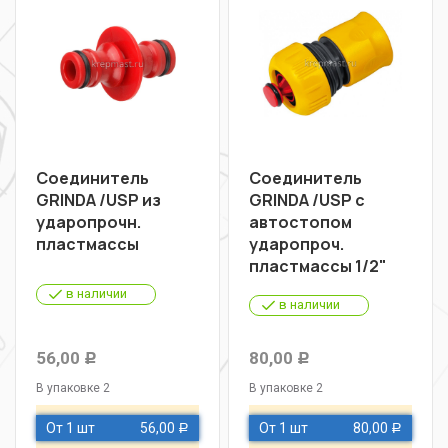
Соединитель
Соединитель
GRINDA /USP из
GRINDA /USP с
ударопрочн.
автостопом
пластмассы
ударопроч.
пластмассы 1/2"
в наличии
в наличии
56,00
80,00
Р
Р
В упаковке 2
В упаковке 2
От 1 шт
56,00
От 1 шт
80,00
Р
Р