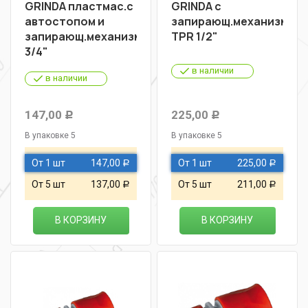
GRINDA пластмас.с
GRINDA с
автостопом и
запирающ.механизмом.
запирающ.механизмом
TPR 1/2"
3/4"
в наличии
в наличии
147,00
225,00
Р
Р
В упаковке 5
В упаковке 5
От 1 шт
147,00
От 1 шт
225,00
Р
Р
От 5 шт
137,00
От 5 шт
211,00
Р
Р
В КОРЗИНУ
В КОРЗИНУ