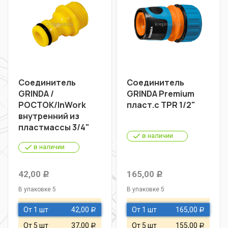
Соединитель
Соединитель
GRINDA /
GRINDA Premium
РОСТОК/InWork
пласт.с TPR 1/2"
внутренний из
пластмассы 3/4"
в наличии
в наличии
42,00
165,00
Р
Р
В упаковке 5
В упаковке 5
От 1 шт
42,00
От 1 шт
165,00
Р
Р
От 5 шт
37,00
От 5 шт
155,00
Р
Р