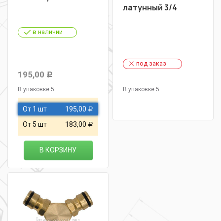
латунный 3/4
в наличии
под заказ
195,00
Р
В упаковке 5
В упаковке 5
От 1 шт
195,00
Р
От 5 шт
183,00
Р
В КОРЗИНУ